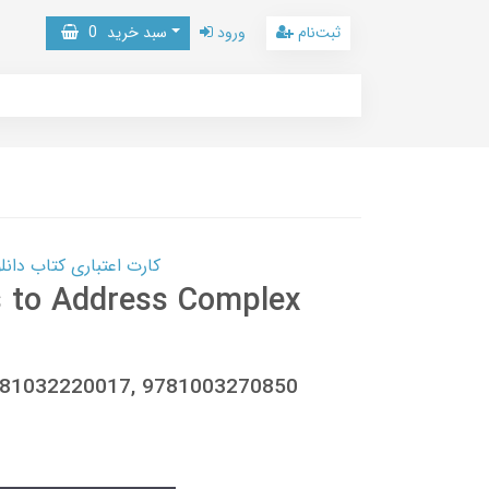
ثبت‌نام
ورود
سبد خرید
0
کارت اعتباری کتاب دانلود با 10,000,000 اعتبار دانلود کتا
s to Address Complex
781032220017, 9781003270850