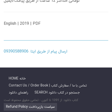
تومانی حداکثر 12 ساعت از طریق پیامک/ایمیل
English | 2019 | PDF
ارسال پیام از طریق ایتا: 09390588906
HOME خانه
Contact Us / Order Book | تماس با ما / سفارش کتاب
SEARCH جستجو در کتاب دانلود
راهنمای دانلود
کتاب دانلود: از 1391 تا کنون - تمامی حقوق محفوظ است
Refund Policy سیاست بازپرداخت