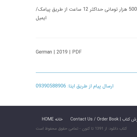
زمان تحویل کتاب های 600 هزار تومانی دانلود فوری از حساب کاربری می باشد، و زمان تحویل لینک دانلود کتاب های 500 هزار تومانی حداکثر 12 ساعت از طریق پیامک/
ایمیل
German | 2019 | PDF
ارسال پیام از طریق ایتا: 09390588906
 ما / سفارش کتاب
HOME خانه
کتاب دانلود: از 1391 تا کنون - تمامی حقوق محفوظ است