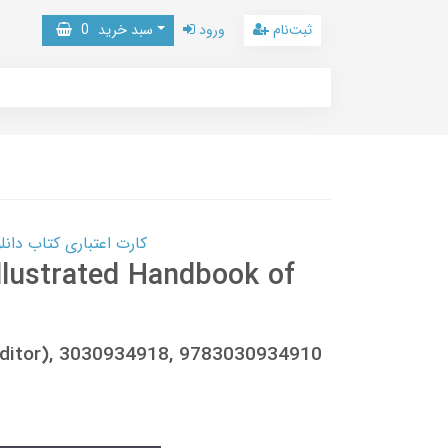
ثبت‌نام
ورود
سبد خرید
0
کارت اعتباری کتاب دانلود با 10,000,000 اعتبار دانلود کتا
Illustrated Handbook of
 (editor), 3030934918, 9783030934910