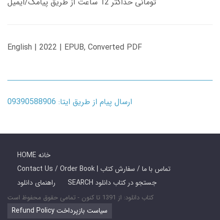
تومانی حداکثر 12 ساعت از طریق پیامک/ایمیل
English | 2022 | EPUB, Converted PDF
ارسال پیام از طریق ایتا: 09390588906
HOME خانه
Contact Us / Order Book | تماس با ما / سفارش کتاب
SEARCH جستجو در کتاب دانلود
راهنمای دانلود
کتاب دانلود: از 1391 تا کنون - تمامی حقوق محفوظ است
Refund Policy سیاست بازپرداخت