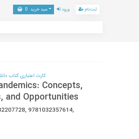
ثبت‌نام
ورود
سبد خرید
0
کارت اعتباری کتاب دانلود با 10,000,000 اعتبار دانلود کتا
 Pandemics: Concepts,
s, and Opportunities
1032207728, 9781032357614,