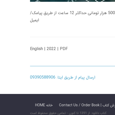
زمان تحویل کتاب های 600 هزار تومانی دانلود فوری از حساب کاربری می باشد، و زمان تحویل لینک دانلود کتاب های 500 هزار تومانی حداکثر 12 ساعت از طریق پیامک/
ایمیل
English | 2022 | PDF
ارسال پیام از طریق ایتا: 09390588906
 ما / سفارش کتاب
HOME خانه
کتاب دانلود: از 1391 تا کنون - تمامی حقوق محفوظ است