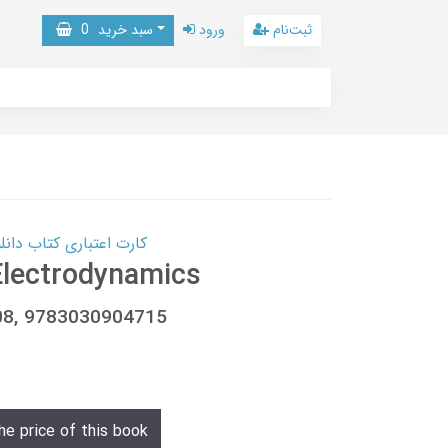
ثبت‌نام
ورود
سبد خرید
0
کارت اعتباری کتاب دانلود با 10,000,000 اعتبار دانلود کتا
 Electrodynamics
08, 9783030904715
he price of this book