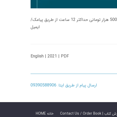
زمان تحویل کتاب های 600 هزار تومانی دانلود فوری از حساب کاربری می باشد، و زمان تحویل لینک دانلود کتاب های 500 هزار تومانی حداکثر 12 ساعت از طریق پیامک/
ایمیل
English | 2021 | PDF
ارسال پیام از طریق ایتا: 09390588906
 ما / سفارش کتاب
HOME خانه