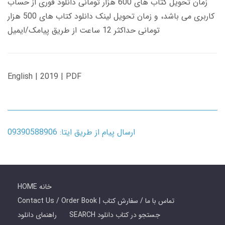
زمان تحویل کتاب های 600 هزار تومانی دانلود فوری از حساب
کاربری می باشد، و زمان تحویل لینک دانلود کتاب های 500 هزار
تومانی حداکثر 12 ساعت از طریق پیامک/ایمیل
English | 2019 | PDF
ارسال پیام از طریق ایتا: 09390588906
HOME خانه
Contact Us / Order Book | تماس با ما / سفارش کتاب
SEARCH جستجو در کتاب دانلود
راهنمای دانلود