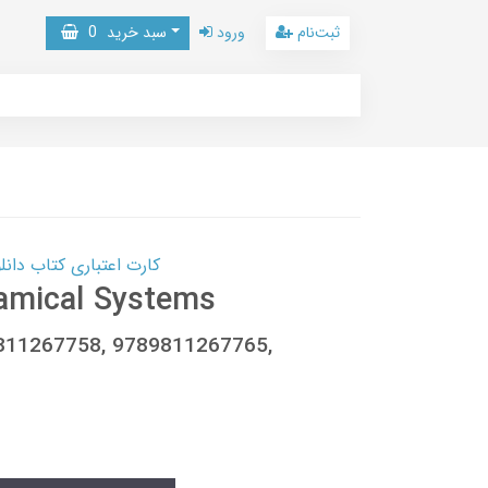
ثبت‌نام
ورود
سبد خرید
0
کارت اعتباری کتاب دانلود با 10,000,000 اعتبار دانلود کتا
namical Systems
89811267758, 9789811267765,