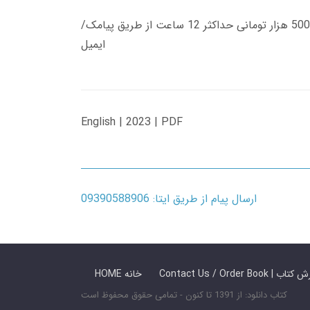
زمان تحویل کتاب های 600 هزار تومانی دانلود فوری از حساب کاربری می باشد، و زمان تحویل لینک دانلود کتاب های 500 هزار تومانی حداکثر 12 ساعت از طریق پیامک/
ایمیل
English | 2023 | PDF
ارسال پیام از طریق ایتا: 09390588906
 ما / سفارش کتاب
HOME خانه
کتاب دانلود: از 1391 تا کنون - تمامی حقوق محفوظ است