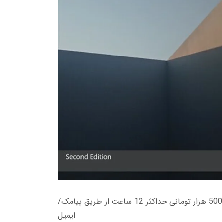
زمان تحویل کتاب های 600 هزار تومانی دانلود فوری از حساب کاربری می باشد، و زمان تحویل لینک دانلود کتاب های 500 هزار تومانی حداکثر 12 ساعت از طریق پیامک/
ایمیل