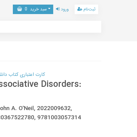
ثبت‌نام
ورود
سبد خرید
0
کارت اعتباری کتاب دانلود با 10,000,000 اعتبار دانلود کتا
ssociative Disorders:
John A. O’Neil, 2022009632,
80367522780, 9781003057314