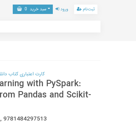
ثبت‌نام
ورود
سبد خرید
0
کارت اعتباری کتاب دانلود با 10,000,000 اعتبار دانلود کتا
arning with PySpark:
from Pandas and Scikit-
6, 9781484297513