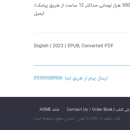
زمان تحویل کتاب های 600 هزار تومانی دانلود فوری از حساب کاربری می باشد، و زمان تحویل لینک دانلود کتاب های 500 هزار تومانی حداکثر 12 ساعت از طریق پیامک/
ایمیل
English | 2023 | EPUB, Converted PDF
ارسال پیام از طریق ایتا: 09390588906
 ما / سفارش کتاب
HOME خانه
کتاب دانلود: از 1391 تا کنون - تمامی حقوق محفوظ است