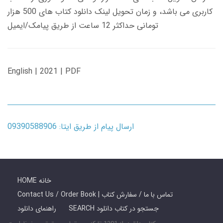
کاربری می باشد، و زمان تحویل لینک دانلود کتاب های 500 هزار
تومانی حداکثر 12 ساعت از طریق پیامک/ایمیل
English | 2021 | PDF
ارسال پیام از طریق ایتا: 09390588906
HOME خانه
Contact Us / Order Book | تماس با ما / سفارش کتاب
SEARCH جستجو در کتاب دانلود
راهنمای دانلود