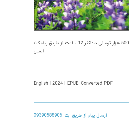
زمان تحویل کتاب های 600 هزار تومانی دانلود فوری از حساب کاربری می باشد، و زمان تحویل لینک دانلود کتاب های 500 هزار تومانی حداکثر 12 ساعت از طریق پیامک/
ایمیل
English | 2024 | EPUB, Converted PDF
ارسال پیام از طریق ایتا: 09390588906