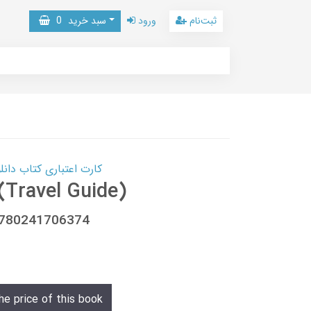
ثبت‌نام
ورود
سبد خرید
0
کارت اعتباری کتاب دانلود با 10,000,000 اعتبار دانلود کتا
(Travel Guide)
9780241706374
he price of this book