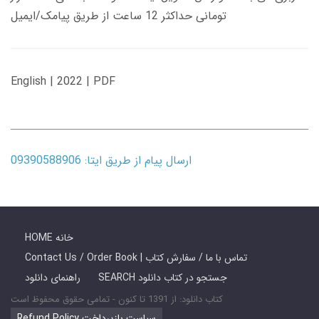
تومانی حداکثر 12 ساعت از طریق پیامک/ایمیل
English | 2022 | PDF
ارسال پیام از طریق ایتا: 09390588906
HOME خانه
Contact Us / Order Book | تماس با ما / سفارش کتاب
SEARCH جستجو در کتاب دانلود
راهنمای دانلود
کتاب دانلود: از 1391 تا کنون - تمامی حقوق محفوظ است
Refund Policy سیاست بازپرداخت