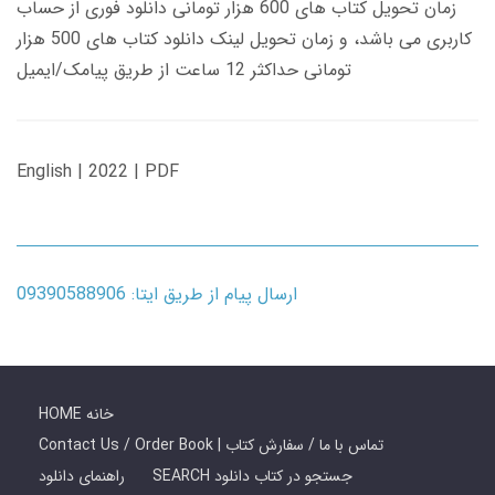
زمان تحویل کتاب های 600 هزار تومانی دانلود فوری از حساب
کاربری می باشد، و زمان تحویل لینک دانلود کتاب های 500 هزار
تومانی حداکثر 12 ساعت از طریق پیامک/ایمیل
English | 2022 | PDF
ارسال پیام از طریق ایتا: 09390588906
HOME خانه
Contact Us / Order Book | تماس با ما / سفارش کتاب
SEARCH جستجو در کتاب دانلود
راهنمای دانلود