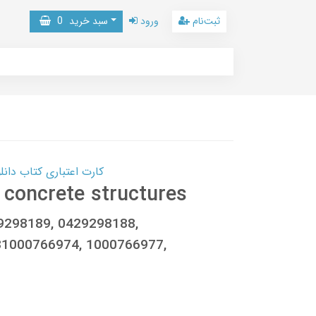
ثبت‌نام
ورود
سبد خرید
0
کارت اعتباری کتاب دانلود با 10,000,000 اعتبار دانلود کتا
d concrete structures
29298189, 0429298188,
81000766974, 1000766977,