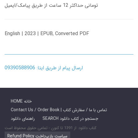
تومانی حداکثر 12 ساعت از طریق پیامک/ایمیل
English | 2023 | EPUB, Converted PDF
ارسال پیام از طریق ایتا: 09390588906
HOME خانه
Contact Us / Order Book | تماس با ما / سفارش کتاب
SEARCH جستجو در کتاب دانلود
راهنمای دانلود
کتاب دانلود: از 1391 تا کنون - تمامی حقوق محفوظ است
Refund Policy سیاست بازپرداخت