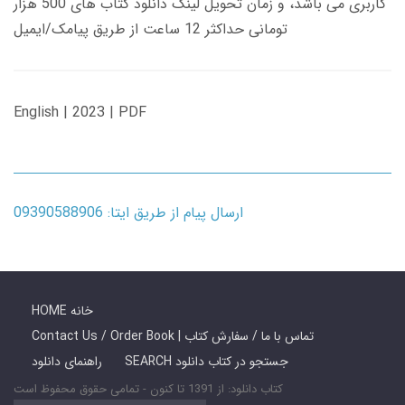
کاربری می باشد، و زمان تحویل لینک دانلود کتاب های 500 هزار
تومانی حداکثر 12 ساعت از طریق پیامک/ایمیل
English | 2023 | PDF
ارسال پیام از طریق ایتا: 09390588906
HOME خانه
Contact Us / Order Book | تماس با ما / سفارش کتاب
SEARCH جستجو در کتاب دانلود
راهنمای دانلود
کتاب دانلود: از 1391 تا کنون - تمامی حقوق محفوظ است