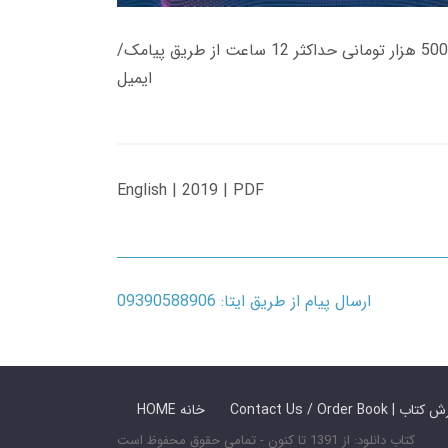
زمان تحویل کتاب های 600 هزار تومانی دانلود فوری از حساب کاربری می باشد، و زمان تحویل لینک دانلود کتاب های 500 هزار تومانی حداکثر 12 ساعت از طریق پیامک/
ایمیل
English | 2019 | PDF
ارسال پیام از طریق ایتا: 09390588906
 ما / سفارش کتاب
HOME خانه
کتاب دانلود: از 1391 تا کنون - تمامی حقوق محفوظ است