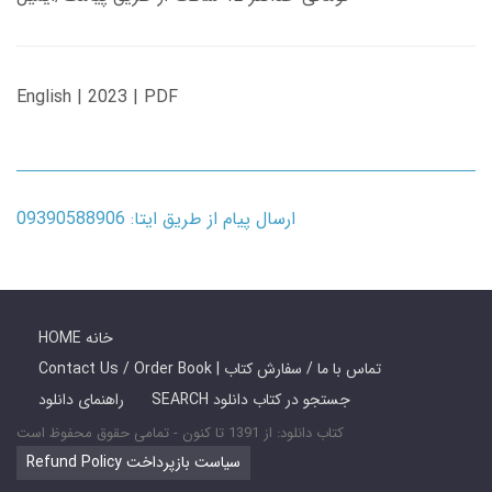
English | 2023 | PDF
ارسال پیام از طریق ایتا: 09390588906
HOME خانه
Contact Us / Order Book | تماس با ما / سفارش کتاب
SEARCH جستجو در کتاب دانلود
راهنمای دانلود
کتاب دانلود: از 1391 تا کنون - تمامی حقوق محفوظ است
Refund Policy سیاست بازپرداخت