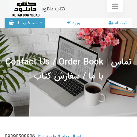
کتاب دانلود
ثبت‌نام
ورود
سبد خرید
0
Contact Us / Order Book | تماس
با ما / سفارش کتاب
ارسال پیام از طریق ایتا
: 09390588906