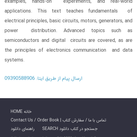
examples, hands-on experiments, and real-world
applications. This text teaches fundamentals of
electrical principles, basic circuits, motors, generators, and
power distribution. Advanced topics such as
semiconductors and digital circuits are covered, as are
the principles of electronics communication and data
systems.
ارسال پیام از طریق ایتا: 09390588906
HOME خانه
Contact Us / Order Book | تماس با ما / سفارش کتاب
SEARCH جستجو در کتاب دانلود
راهنمای دانلود