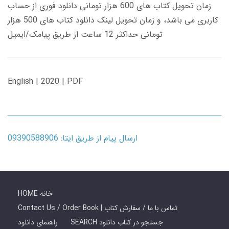
زمان تحویل کتاب های 600 هزار تومانی دانلود فوری از حساب
کاربری می باشد، و زمان تحویل لینک دانلود کتاب های 500 هزار
تومانی حداکثر 12 ساعت از طریق پیامک/ایمیل
English | 2020 | PDF
ارسال پیام از طریق ایتا: 09390588906
HOME خانه
Contact Us / Order Book | تماس با ما / سفارش کتاب
SEARCH جستجو در کتاب دانلود
راهنمای دانلود