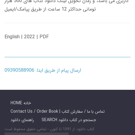
کاربری می باشد، و زمان تحویل لینک دانلود کتاب های 500 هزار
تومانی حداکثر 12 ساعت از طریق پیامک/ایمیل
English | 2022 | PDF
ارسال پیام از طریق ایتا: 09390588906
HOME خانه
Contact Us / Order Book | تماس با ما / سفارش کتاب
SEARCH جستجو در کتاب دانلود
راهنمای دانلود
کتاب دانلود: از 1391 تا کنون - تمامی حقوق محفوظ است