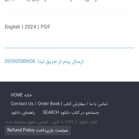
English | 2024 | PDF
ارسال پیام از طریق ایتا: 09390588906
HOME خانه
Contact Us / Order Book | تماس با ما / سفارش کتاب
SEARCH جستجو در کتاب دانلود
راهنمای دانلود
کتاب دانلود: از 1391 تا کنون - تمامی حقوق محفوظ است
Refund Policy سیاست بازپرداخت