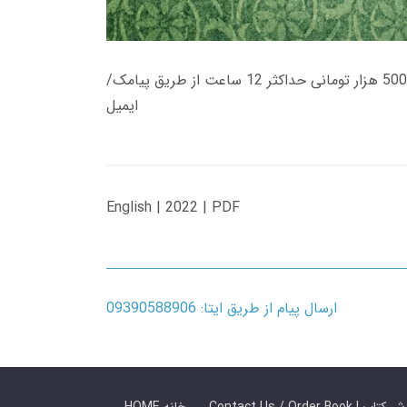
زمان تحویل کتاب های 600 هزار تومانی دانلود فوری از حساب کاربری می باشد، و زمان تحویل لینک دانلود کتاب های 500 هزار تومانی حداکثر 12 ساعت از طریق پیامک/
ایمیل
English | 2022 | PDF
ارسال پیام از طریق ایتا: 09390588906