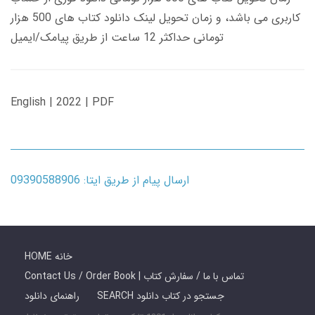
کاربری می باشد، و زمان تحویل لینک دانلود کتاب های 500 هزار
تومانی حداکثر 12 ساعت از طریق پیامک/ایمیل
English | 2022 | PDF
ارسال پیام از طریق ایتا: 09390588906
HOME خانه
Contact Us / Order Book | تماس با ما / سفارش کتاب
SEARCH جستجو در کتاب دانلود
راهنمای دانلود