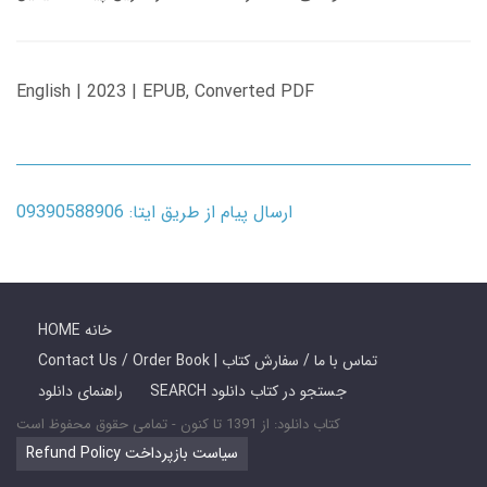
English | 2023 | EPUB, Converted PDF
ارسال پیام از طریق ایتا: 09390588906
HOME خانه
Contact Us / Order Book | تماس با ما / سفارش کتاب
SEARCH جستجو در کتاب دانلود
راهنمای دانلود
کتاب دانلود: از 1391 تا کنون - تمامی حقوق محفوظ است
Refund Policy سیاست بازپرداخت