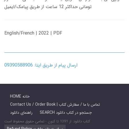
تومانی حداکثر 12 ساعت از طریق پیامک/ایمیل
English/French | 2022 | PDF
ارسال پیام از طریق ایتا: 09390588906
HOME خانه
Contact Us / Order Book | تماس با ما / سفارش کتاب
SEARCH جستجو در کتاب دانلود
راهنمای دانلود
کتاب دانلود: از 1391 تا کنون - تمامی حقوق محفوظ است