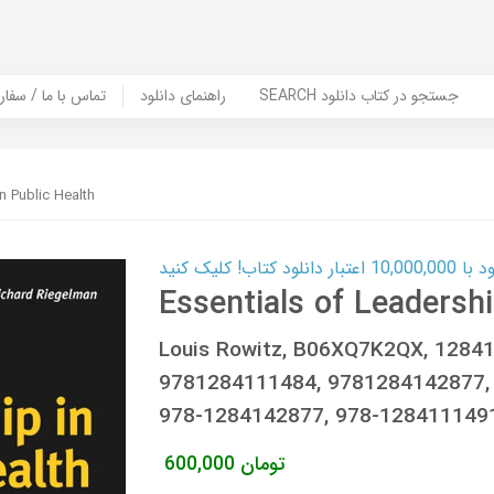
SEARCH جستجو در کتاب دانلود
راهنمای دانلود
Contact Us / Order Book | تماس با
n Public Health
ب! کلیک کنید
Essentials of Leadershi
Louis Rowitz, B06XQ7K2QX, 1284
9781284111484, 9781284142877,
978-1284142877, 978-128411149
تومان
600,000