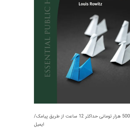
زمان تحویل کتاب های 600 هزار تومانی دانلود فوری از حساب کاربری می باشد، و زمان تحویل لینک دانلود کتاب های 500 هزار تومانی حداکثر 12 ساعت از طریق پیامک/
ایمیل