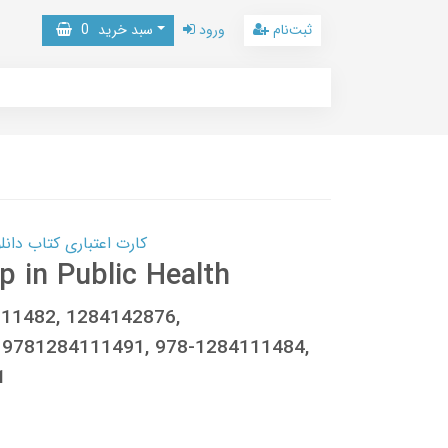
ثبت‌نام
ورود
سبد خرید
0
کارت اعتباری کتاب دانلود با 10,000,000 اعتبار دانلود کتا
p in Public Health
111482, 1284142876,
 9781284111491, 978-1284111484,
1