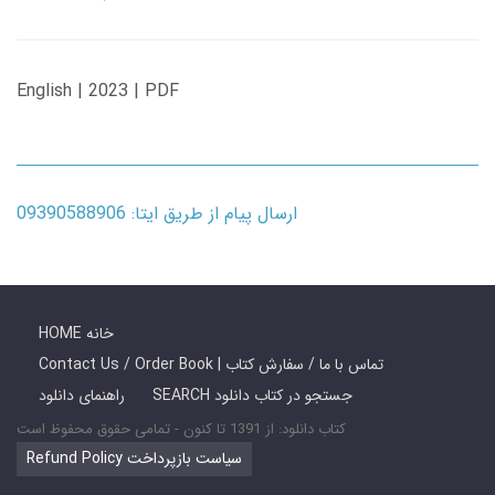
English | 2023 | PDF
ارسال پیام از طریق ایتا: 09390588906
HOME خانه
Contact Us / Order Book | تماس با ما / سفارش کتاب
SEARCH جستجو در کتاب دانلود
راهنمای دانلود
کتاب دانلود: از 1391 تا کنون - تمامی حقوق محفوظ است
Refund Policy سیاست بازپرداخت