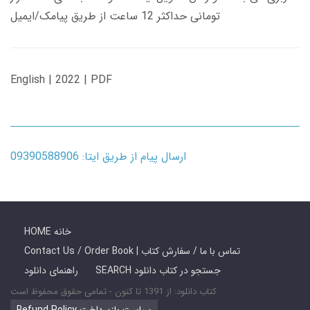
تومانی حداکثر 12 ساعت از طریق پیامک/ایمیل
English | 2022 | PDF
ارسال پیام از طریق ایتا: 09390588906
HOME خانه
Contact Us / Order Book | تماس با ما / سفارش کتاب
SEARCH جستجو در کتاب دانلود
راهنمای دانلود
کتاب دانلود: از 1391 تا کنون - تمامی حقوق محفوظ است