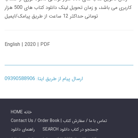
کاربری می باشد، و زمان تحویل لینک دانلود کتاب های 500 هزار
تومانی حداکثر 12 ساعت از طریق پیامک/ایمیل
English | 2020 | PDF
ارسال پیام از طریق ایتا: 09390588906
HOME خانه
Contact Us / Order Book | تماس با ما / سفارش کتاب
SEARCH جستجو در کتاب دانلود
راهنمای دانلود