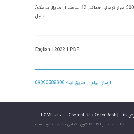
زمان تحویل کتاب های 600 هزار تومانی دانلود فوری از حساب کاربری می باشد، و زمان تحویل لینک دانلود کتاب های 500 هزار تومانی حداکثر 12 ساعت از طریق پیامک/
ایمیل
English | 2022 | PDF
ارسال پیام از طریق ایتا: 09390588906
 ما / سفارش کتاب
HOME خانه
کتاب دانلود: از 1391 تا کنون - تمامی حقوق محفوظ است