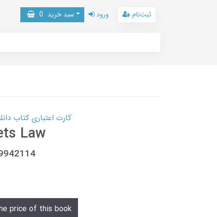
ثبت‌نام
ورود
سبد خرید
0
کارت اعتباری کتاب دانلود با 10,000,000 اعتبار دانلود کتا
ets Law
09942114
he price of this book