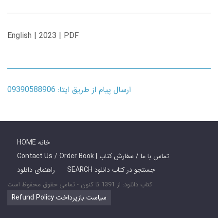
English | 2023 | PDF
ارسال پیام از طریق ایتا: 09390588906
HOME خانه
Contact Us / Order Book | تماس با ما / سفارش کتاب
SEARCH جستجو در کتاب دانلود
راهنمای دانلود
کتاب دانلود: از 1391 تا کنون - تمامی حقوق محفوظ است
Refund Policy سیاست بازپرداخت