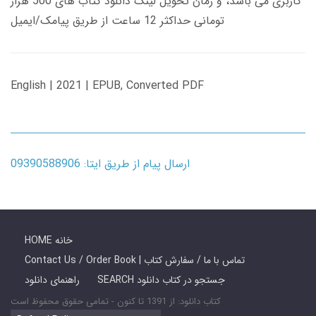
کاربری می باشد، و زمان تحویل لینک دانلود کتاب های 500 هزار
تومانی حداکثر 12 ساعت از طریق پیامک/ایمیل
English | 2021 | EPUB, Converted PDF
ارسال پیام از طریق ایتا: 09390588906
HOME خانه
Contact Us / Order Book | تماس با ما / سفارش کتاب
SEARCH جستجو در کتاب دانلود
راهنمای دانلود
کتاب دانلود: از 1391 تا کنون - تمامی حقوق محفوظ است