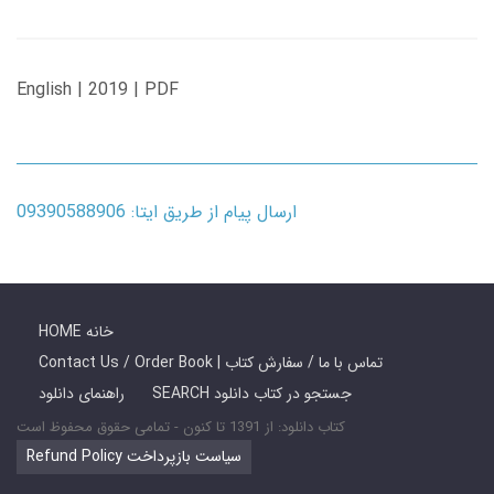
English | 2019 | PDF
ارسال پیام از طریق ایتا: 09390588906
HOME خانه
Contact Us / Order Book | تماس با ما / سفارش کتاب
SEARCH جستجو در کتاب دانلود
راهنمای دانلود
کتاب دانلود: از 1391 تا کنون - تمامی حقوق محفوظ است
Refund Policy سیاست بازپرداخت