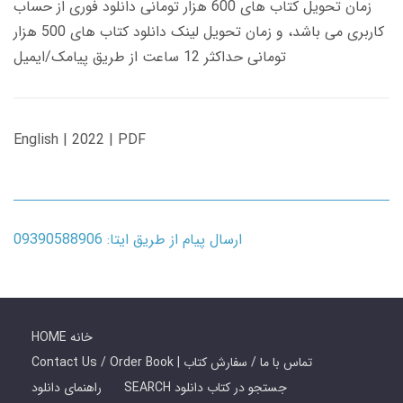
زمان تحویل کتاب های 600 هزار تومانی دانلود فوری از حساب
کاربری می باشد، و زمان تحویل لینک دانلود کتاب های 500 هزار
تومانی حداکثر 12 ساعت از طریق پیامک/ایمیل
English | 2022 | PDF
ارسال پیام از طریق ایتا: 09390588906
HOME خانه
Contact Us / Order Book | تماس با ما / سفارش کتاب
SEARCH جستجو در کتاب دانلود
راهنمای دانلود