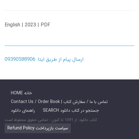
English | 2023 | PDF
ارسال پیام از طریق ایتا: 09390588906
HOME خانه
Contact Us / Order Book | تماس با ما / سفارش کتاب
SEARCH جستجو در کتاب دانلود
راهنمای دانلود
کتاب دانلود: از 1391 تا کنون - تمامی حقوق محفوظ است
Refund Policy سیاست بازپرداخت