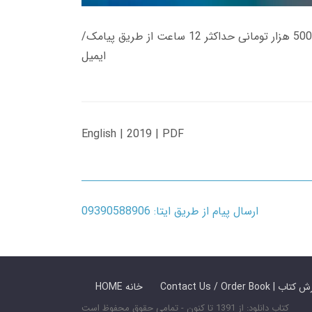
زمان تحویل کتاب های 600 هزار تومانی دانلود فوری از حساب کاربری می باشد، و زمان تحویل لینک دانلود کتاب های 500 هزار تومانی حداکثر 12 ساعت از طریق پیامک/
ایمیل
English | 2019 | PDF
ارسال پیام از طریق ایتا: 09390588906
 ما / سفارش کتاب
HOME خانه
کتاب دانلود: از 1391 تا کنون - تمامی حقوق محفوظ است