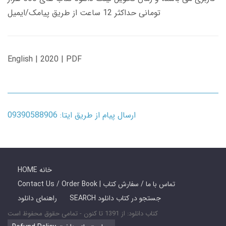
تومانی حداکثر 12 ساعت از طریق پیامک/ایمیل
English | 2020 | PDF
ارسال پیام از طریق ایتا: 09390588906
HOME خانه
Contact Us / Order Book | تماس با ما / سفارش کتاب
SEARCH جستجو در کتاب دانلود
راهنمای دانلود
کتاب دانلود: از 1391 تا کنون - تمامی حقوق محفوظ است