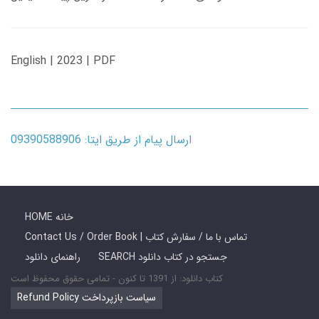
English | 2023 | PDF
ارسال پیام از طریق ایتا: 09390588906
HOME خانه
Contact Us / Order Book | تماس با ما / سفارش کتاب
SEARCH جستجو در کتاب دانلود
راهنمای دانلود
کتاب دانلود: از 1391 تا کنون - تمامی حقوق محفوظ است
Refund Policy سیاست بازپرداخت