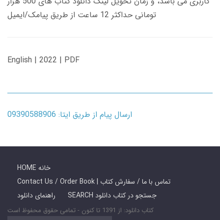
کاربری می باشد، و زمان تحویل لینک دانلود کتاب های 500 هزار
تومانی حداکثر 12 ساعت از طریق پیامک/ایمیل
English | 2022 | PDF
ارسال پیام از طریق ایتا: 09390588906
HOME خانه
Contact Us / Order Book | تماس با ما / سفارش کتاب
SEARCH جستجو در کتاب دانلود
راهنمای دانلود
کتاب دانلود: از 1391 تا کنون - تمامی حقوق محفوظ است