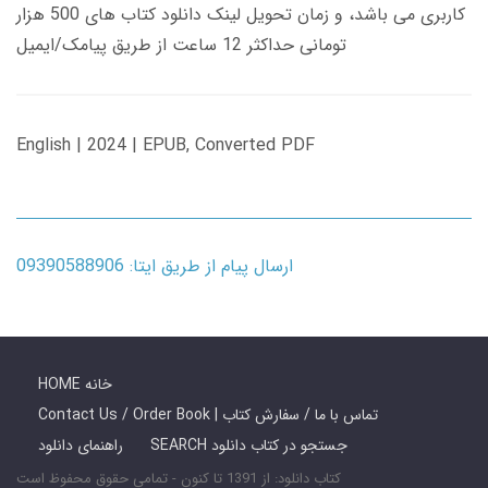
کاربری می باشد، و زمان تحویل لینک دانلود کتاب های 500 هزار
تومانی حداکثر 12 ساعت از طریق پیامک/ایمیل
English | 2024 | EPUB, Converted PDF
ارسال پیام از طریق ایتا: 09390588906
HOME خانه
Contact Us / Order Book | تماس با ما / سفارش کتاب
SEARCH جستجو در کتاب دانلود
راهنمای دانلود
کتاب دانلود: از 1391 تا کنون - تمامی حقوق محفوظ است