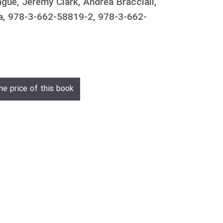
ague, Jeremy Clark, Andrea Bracciali,
la, 978-3-662-58819-2, 978-3-662-
he price of this book