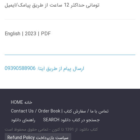
تومانی حداکثر 12 ساعت از طریق پیامک/ایمیل
English | 2023 | PDF
ارسال پیام از طریق ایتا: 09390588906
HOME خانه
Contact Us / Order Book | تماس با ما / سفارش کتاب
SEARCH جستجو در کتاب دانلود
راهنمای دانلود
کتاب دانلود: از 1391 تا کنون - تمامی حقوق محفوظ است
Refund Policy سیاست بازپرداخت