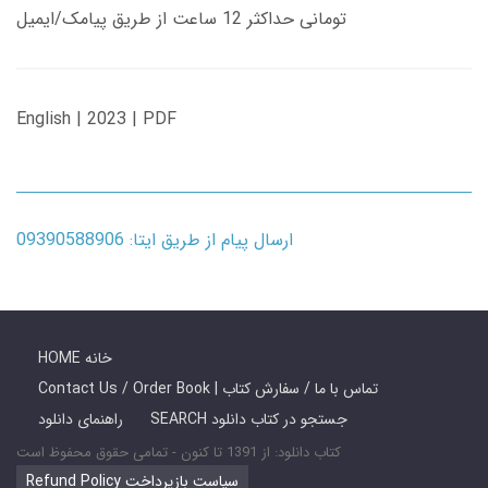
تومانی حداکثر 12 ساعت از طریق پیامک/ایمیل
English | 2023 | PDF
ارسال پیام از طریق ایتا: 09390588906
HOME خانه
Contact Us / Order Book | تماس با ما / سفارش کتاب
SEARCH جستجو در کتاب دانلود
راهنمای دانلود
کتاب دانلود: از 1391 تا کنون - تمامی حقوق محفوظ است
Refund Policy سیاست بازپرداخت