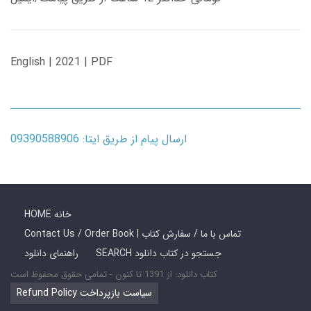
English | 2021 | PDF
ارسال پیام از طریق ایتا: 09390588906
HOME خانه
Contact Us / Order Book | تماس با ما / سفارش کتاب
SEARCH جستجو در کتاب دانلود
راهنمای دانلود
کتاب دانلود: از 1391 تا کنون - تمامی حقوق محفوظ است
Refund Policy سیاست بازپرداخت