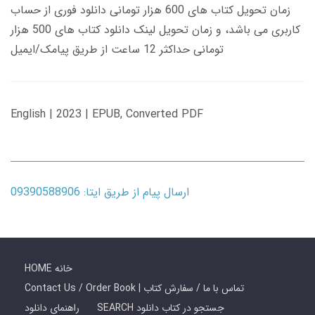
زمان تحویل کتاب های 600 هزار تومانی دانلود فوری از حساب
کاربری می باشد، و زمان تحویل لینک دانلود کتاب های 500 هزار
تومانی حداکثر 12 ساعت از طریق پیامک/ایمیل
English | 2023 | EPUB, Converted PDF
ارسال پیام از طریق ایتا: 09390588906
HOME خانه
Contact Us / Order Book | تماس با ما / سفارش کتاب
SEARCH جستجو در کتاب دانلود
راهنمای دانلود