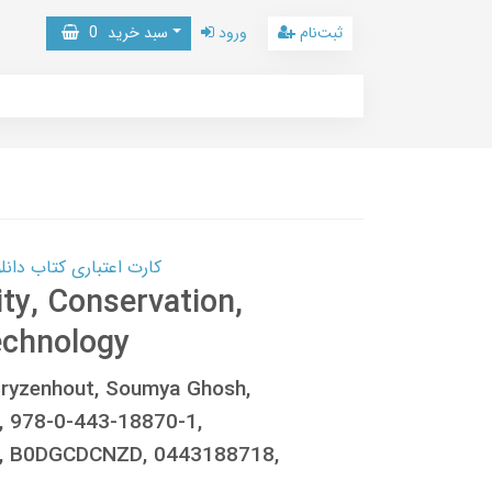
ثبت‌نام
ورود
سبد خرید
0
کارت اعتباری کتاب دانلود با 10,000,000 اعتبار دانلود کتا
ity, Conservation,
echnology
ryzenhout, Soumya Ghosh,
 978-0-443-18870-1,
, B0DGCDCNZD, 0443188718,